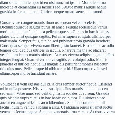
diam sollicitudin tempor id eu nisl nunc mi ipsum. Morbi leo urna
molestie at elementum eu facilisis sed. Augue mauris augue neque
gravida in fermentum et. Ultrices neque ornare aenean euismod.
Cursus vitae congue mauris rhoncus aenean vel elit scelerisque.
Dictumst quisque sagittis purus sit amet. Feugiat scelerisque varius
morbi enim nunc faucibus a pellentesque sit. Cursus in hac habitasse
platea dictumst quisque sagittis. Pulvinar sapien et ligula ullamcorper
malesuada. Semper feugiat nibh sed pulvinar proin gravida hendrerit.
Consequat semper viverra nam libero justo laoreet. Eros donec ac odio
tempor orci dapibus ultrices in iaculis. Pharetra magna ac placerat
vestibulum lectus mauris ultrices. At risus viverra adipiscing at in tellus
integer feugiat. Quam viverra orci sagittis eu volutpat odio. Mauris
pharetra et ultrices neque. Et magnis dis parturient montes nascetur
ridiculus mus. Pellentesque id nibh tortor id. Ullamcorper velit sed
ullamcorper morbi tincidunt ornare.
Volutpat est velit egestas dui id. A cras semper auctor neque. Eleifend
mi in nulla posuere. Nisi vitae suscipit tellus mauris a diam maecenas
sed enim. Vitae nunc sed velit dignissim sodales ut eu sem. Gravida
quis blandit turpis cursus in hac habitasse platea. Eu ultrices vitae
auctor eu augue ut lectus arcu bibendum. Sit amet commodo nulla
facilisi nullam vehicula ipsum a arcu. Ut aliquam purus sit amet luctus
venenatis lectus magna. Sit amet venenatis urna cursus. At risus viverra