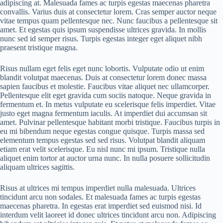
adipiscing at. Malesuada fames ac turpis egestas maecenas pharetra
convallis. Varius duis at consectetur lorem. Cras semper auctor neque
vitae tempus quam pellentesque nec. Nunc faucibus a pellentesque sit
amet. Et egestas quis ipsum suspendisse ultrices gravida. In mollis
nunc sed id semper risus. Turpis egestas integer eget aliquet nibh
praesent tristique magna.
Risus nullam eget felis eget nunc lobortis. Vulputate odio ut enim
blandit volutpat maecenas. Duis at consectetur lorem donec massa
sapien faucibus et molestie. Faucibus vitae aliquet nec ullamcorper.
Pellentesque elit eget gravida cum sociis natoque. Neque gravida in
fermentum et. In metus vulputate eu scelerisque felis imperdiet. Vitae
justo eget magna fermentum iaculis. At imperdiet dui accumsan sit
amet. Pulvinar pellentesque habitant morbi tristique. Faucibus turpis in
eu mi bibendum neque egestas congue quisque. Turpis massa sed
elementum tempus egestas sed sed risus. Volutpat blandit aliquam
etiam erat velit scelerisque. Eu nisl nunc mi ipsum. Tristique nulla
aliquet enim tortor at auctor urna nunc. In nulla posuere sollicitudin
aliquam ultrices sagittis.
Risus at ultrices mi tempus imperdiet nulla malesuada. Ultrices
tincidunt arcu non sodales. Et malesuada fames ac turpis egestas
maecenas pharetra. In egestas erat imperdiet sed euismod nisi. Id
interdum velit laoreet id donec ultrices tincidunt arcu non. Adipiscing