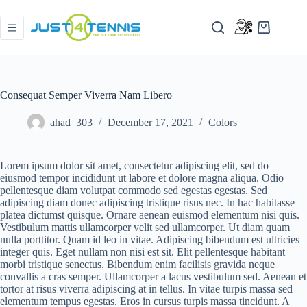
Consequat Semper Viverra Nam Libero
ahad_303
December 17, 2021
Colors
Lorem ipsum dolor sit amet, consectetur adipiscing elit, sed do
eiusmod tempor incididunt ut labore et dolore magna aliqua. Odio
pellentesque diam volutpat commodo sed egestas egestas. Sed
adipiscing diam donec adipiscing tristique risus nec. In hac habitasse
platea dictumst quisque. Ornare aenean euismod elementum nisi quis.
Vestibulum mattis ullamcorper velit sed ullamcorper. Ut diam quam
nulla porttitor. Quam id leo in vitae. Adipiscing bibendum est ultricies
integer quis. Eget nullam non nisi est sit. Elit pellentesque habitant
morbi tristique senectus. Bibendum enim facilisis gravida neque
convallis a cras semper. Ullamcorper a lacus vestibulum sed. Aenean et
tortor at risus viverra adipiscing at in tellus. In vitae turpis massa sed
elementum tempus egestas. Eros in cursus turpis massa tincidunt. A