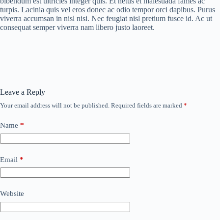
bibendum est ultricies integer quis. Et netus et malesuada fames ac
turpis. Lacinia quis vel eros donec ac odio tempor orci dapibus. Purus
viverra accumsan in nisl nisi. Nec feugiat nisl pretium fusce id. Ac ut
consequat semper viverra nam libero justo laoreet.
Leave a Reply
Your email address will not be published.
Required fields are marked
*
Name
*
Email
*
Website